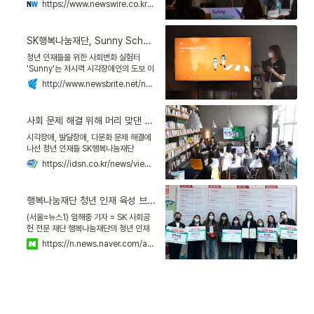
https://www.newswire.co.kr/newsRead.php?no=944609
제 분석안을 공유하는 자리를 5월 14일
마련했다고 17일 밝혔다. 올 초 SK 사회
공헌 전문 재단 행복나눔재단은 청년들의
SK행복나눔재단, Sunny Scholar 참가자들 2단계 솔루션 기획안 발표 진행
사회 문제 해결 능력 고도화를 목적으로
20년 역사의 SUNNY를 재편하고, 신규
청년 인재들을 위한 사회변화 실험터
사업 'SUNNY Scholar'와 'SUNNY
'Sunny'는 저시력 시각장애인의 도보 이
Global'을 론칭했다.
동권 등 청년들이 기획한 사회 문제 솔루
http://www.newsbrite.net/news/articleView.html?idxno=167047
션을 공유하는 자리를 7월 9일 마련했다
고 12일 밝혔다.SK 사회공헌 전문 재단
행복나눔재단은 청년들의 사회 문제 해결
사회 문제 해결 위해 머리 맞댄 청년들... 현장에서 치열하게 실험한 '결과'는?
능력 고도화를 목적으로 20년 역사의
Sunny를 재편하고, 신규 사업 'Sunny
시각장애, 발달장애, 다문화 문제 해결에
Scholar'를 론칭해 운영하고 있
나선 청년 인재들 SK행복나눔재단
다.Sunny Scholar는 대학생이 사회 변
SUNNY, 10개월간의 사회 문제 해결 여
https://idsn.co.kr/news/view/1065574981307350
화 활동에 참여하는 '경험'의 단계를 넘어,
정 성료 [매일안전신문=김진섭 기자]SK
직접 사회 문제를 해결하는 솔루션을 만
행복나눔재단이 청년 활동자들이 개발한
드는 '주체자'의 단계로 성장할 수 있도록
시각장애, 발달장애, 이주노동자 및 다문
행복나눔재단 청년 인재 육성 브랜드, 소셜벤처경연대회 석권
사회
화 문제 해결 솔루션을 발표했다. 12일
SK 사회공헌 전문 재단 행복나눔재단은
(서울=뉴스1) 임해중 기자 = SK 사회공
청년들의 사회 문제 해결 능력 고도화를
헌 전문 재단 행복나눔재단의 청년 인재
위해 20년 역사의 Sunny를 재편하고,
육성 브랜드인 SUNNY와 루키
https://n.news.naver.com/article/421/0006478392?sid=101
올해 신규 사업 'Sunny Scholar'를 론
(LOOKIE)가 한국사회적기업진흥원에서
칭해 총 10개월간 운영했다.
주최하는 '2022년 소셜벤처 경연대회'
대학생 부문에서 대상, 최우수상을 글로
벌 부문에서 최우수상, 우수상을 수상했
다고 24일 밝혔다. 대학생 부문에서 대상
을 수상한 팀은 이주노동자가 불법체류자